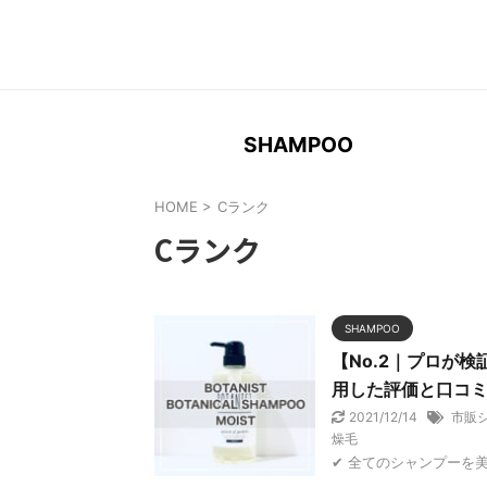
Search
for:
SHAMPOO
HOME
>
Cランク
Cランク
SHAMPOO
【No.2｜プロが
用した評価と口コ
2021/12/14
市販
燥毛
✔︎ 全てのシャンプーを