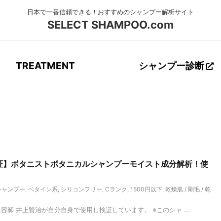
SELECT SHAMPOO.com
TREATMENT
シャンプー診断
検証】ボタニストボタニカルシャンプーモイスト成分解析！使
ミ
シャンプー
,
ベタイン系
,
シリコンフリー
,
Cランク
,
1500円以下
,
乾燥肌 / 剛毛 / 乾
美容師 井上賢治が自分自身で使用し検証しています。 ※このシャ ...