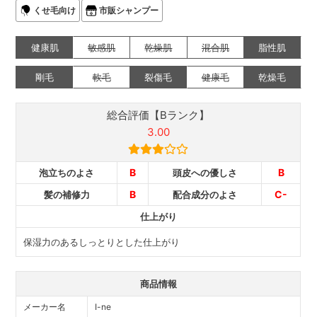
くせ毛向け
市販シャンプー
健康肌
敏感肌
乾燥肌
混合肌
脂性肌
剛毛
軟毛
裂傷毛
健康毛
乾燥毛
総合評価【Bランク】
3.00
B
B
泡立ちのよさ
頭皮への優しさ
B
C-
髪の補修力
配合成分のよさ
仕上がり
保湿力のあるしっとりとした仕上がり
商品情報
メーカー名
I-ne