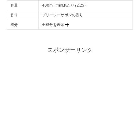
容量
400ml（1mlあたり¥2.25）
香り
ブリージーサボンの香り
成分
全成分を表示
スポンサーリンク