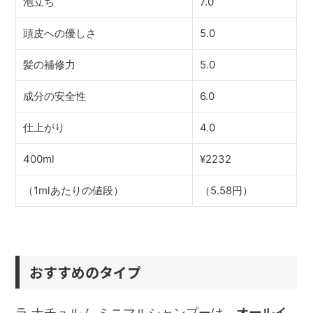
泡立ち
7.0
頭皮への優しさ
5.0
髪の補修力
5.0
成分の安全性
6.0
仕上がり
4.0
400ml
¥2232
（1mlあたりの値段）
（5.58円）
おすすめのタイプ
ラ ナチュルム ミニマルシャンプーは、
オールイ