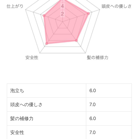
泡立ち
6.0
頭皮への優しさ
7.0
髪の補修力
6.0
安全性
7.0