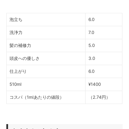
泡立ち
6.0
洗浄力
7.0
髪の補修力
5.0
頭皮への優しさ
3.0
仕上がり
6.0
510ml
¥1400
コスパ（1mlあたりの値段）
（2.74円）