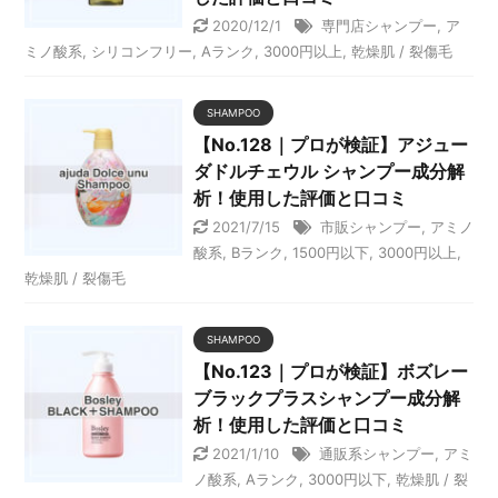
2020/12/1
専門店シャンプー
,
ア
ミノ酸系
,
シリコンフリー
,
Aランク
,
3000円以上
,
乾燥肌 / 裂傷毛
SHAMPOO
【No.128｜プロが検証】アジュー
ダドルチェウル シャンプー成分解
析！使用した評価と口コミ
2021/7/15
市販シャンプー
,
アミノ
酸系
,
Bランク
,
1500円以下
,
3000円以上
,
乾燥肌 / 裂傷毛
SHAMPOO
【No.123｜プロが検証】ボズレー
ブラックプラスシャンプー成分解
析！使用した評価と口コミ
2021/1/10
通販系シャンプー
,
アミ
ノ酸系
,
Aランク
,
3000円以下
,
乾燥肌 / 裂