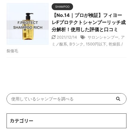
SHAMPOO
【No.14｜プロが検証】フィヨー
レFプロテクトシャンプーリッチ成
分解析！使用した評価と口コミ
2021/12/14
サロンシャンプー
,
ア
ミノ酸系
,
Bランク
,
1500円以下
,
乾燥肌 /
裂傷毛
カテゴリー