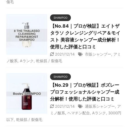
傷毛
SHAMPOO
【No.84｜プロが検証】エイトザ
タラソ クレンジングリペア＆モイ
スト 美容液シャンプー成分解析！
使用した評価と口コミ
2021/12/14
市販シャンプー
,
アミ
ノ酸系
,
Aランク
,
乾燥肌 / 裂傷毛
SHAMPOO
【No.29｜プロが検証】ボズレー
プロフェッショナルシャンプー成
分解析！使用した評価と口コミ
2021/12/14
通販系シャンプー
,
ア
ミノ酸系
,
ヘマチン配合
,
Aランク
,
3000円
以下
,
乾燥肌 / 裂傷毛