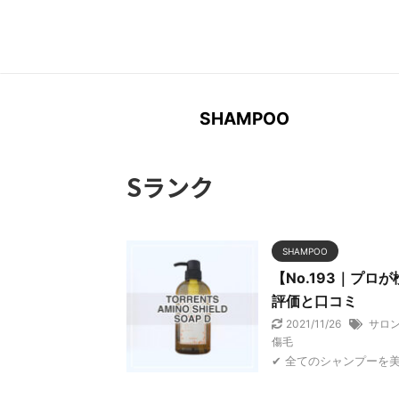
Search
for:
SHAMPOO
HOME
>
Sランク
Sランク
SHAMPOO
【No.193｜プ
評価と口コミ
2021/11/26
サロ
傷毛
✔︎ 全てのシャンプーを