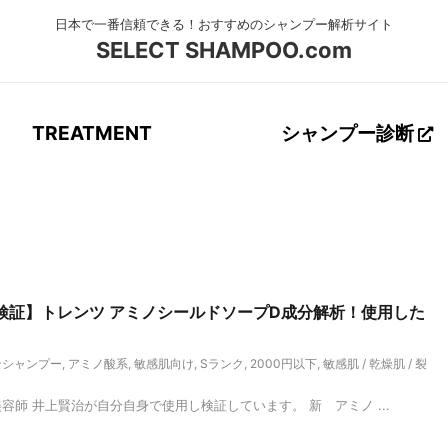
SELECT SHAMPOO.com
TREATMENT
シャンプー診断
ロが検証】トレンツ アミノシールドソープD成分解析！使用した
ンシャンプー
,
アミノ酸系
,
敏感肌向け
,
Sランク
,
2000円以下
,
敏感肌 / 乾燥肌 / 裂
美容師 井上賢治が自分自身で使用し検証しています。 新 アミノ ...