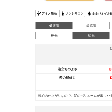
アミノ酸系
ノンシリコン
ホホバオイル
健康肌
敏感肌
剛毛
軟毛
泡立ちのよさ
B
髪の補修力
軽めの仕上がりなので、髪のボリュームが出しや