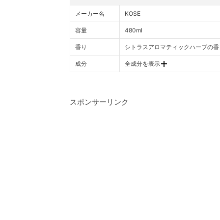
メーカー名
KOSE
容量
480ml
香り
シトラスアロマティックハーブの香
成分
全成分を表示
スポンサーリンク