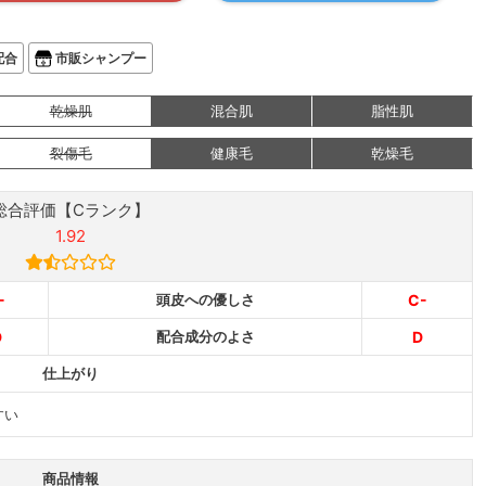
配合
市販シャンプー
乾燥肌
混合肌
脂性肌
裂傷毛
健康毛
乾燥毛
総合評価【Cランク】
1.92
-
頭皮への優しさ
C-
D
配合成分のよさ
D
仕上がり
すい
商品情報